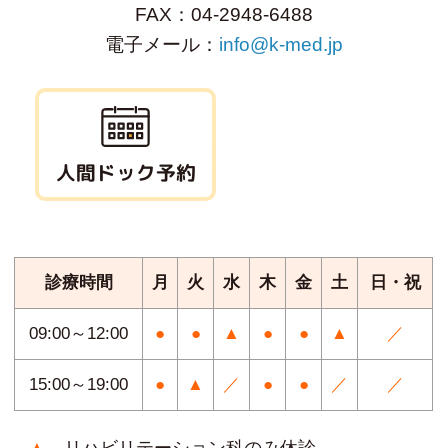
FAX：04-2948-6488
電子メール：
info@k-med.jp
人間ドック予約
診療時間
月
火
水
木
金
土
日・祝
09:00～12:00
●
●
▲
●
●
▲
／
15:00～19:00
●
▲
／
●
●
／
／
▲
…リハビリテーション科のみ休診